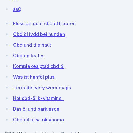
ssQ
Flüssige gold cbd öl tropfen
Cbd öl ivdd bei hunden
Cbd und die haut
Cbd og leafly
Komplexes ptsd cbd öl
Was ist hanföl plus_
Terra delivery weedmaps
Hat cbd-öl b-vitamine_
Das öl und parkinson
Cbd oil tulsa oklahoma