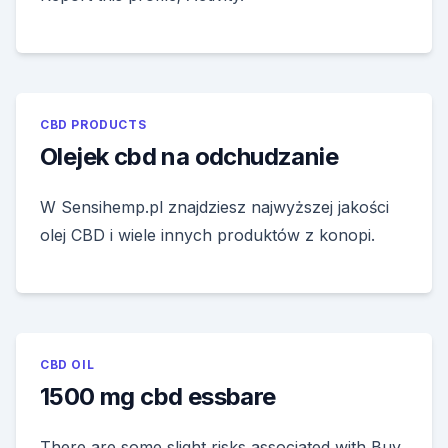
CBD PRODUCTS
Olejek cbd na odchudzanie
W Sensihemp.pl znajdziesz najwyższej jakości
olej CBD i wiele innych produktów z konopi.
CBD OIL
1500 mg cbd essbare
There are some slight risks associated with Buy