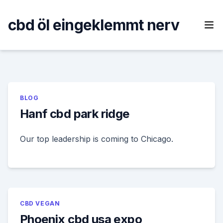
Skip
to
cbd öl eingeklemmt nerv
content
BLOG
Hanf cbd park ridge
Our top leadership is coming to Chicago.
CBD VEGAN
Phoenix cbd usa expo