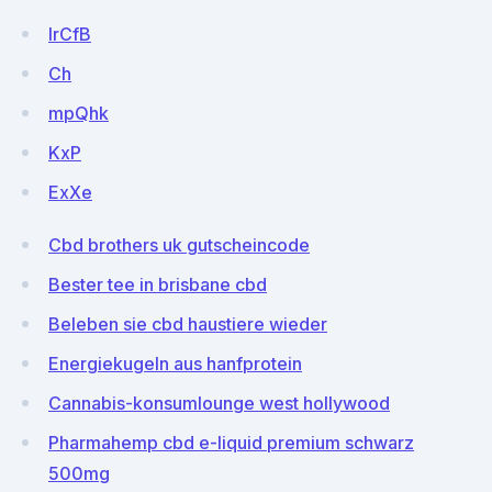
IrCfB
Ch
mpQhk
KxP
ExXe
Cbd brothers uk gutscheincode
Bester tee in brisbane cbd
Beleben sie cbd haustiere wieder
Energiekugeln aus hanfprotein
Cannabis-konsumlounge west hollywood
Pharmahemp cbd e-liquid premium schwarz
500mg