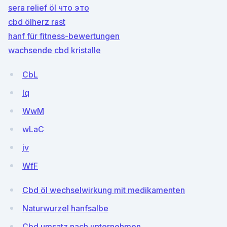
sera relief öl что это
cbd ölherz rast
hanf für fitness-bewertungen
wachsende cbd kristalle
CbL
Iq
WwM
wLaC
jv
WfF
Cbd öl wechselwirkung mit medikamenten
Naturwurzel hanfsalbe
Cbd umsatz nach unternehmen