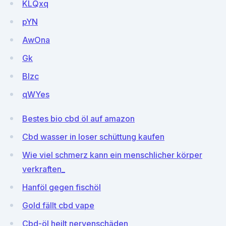
KLQxq
pYN
AwOna
Gk
BIzc
qWYes
Bestes bio cbd öl auf amazon
Cbd wasser in loser schüttung kaufen
Wie viel schmerz kann ein menschlicher körper
verkraften_
Hanföl gegen fischöl
Gold fällt cbd vape
Cbd-öl heilt nervenschäden