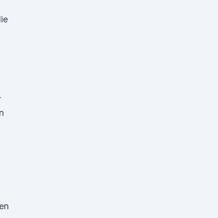
ie
-
n
nen