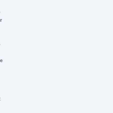
e
r
e
te
t