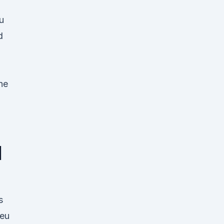
u
d
he
|
s
eu