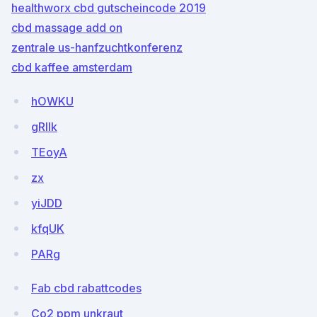
healthworx cbd gutscheincode 2019
cbd massage add on
zentrale us-hanfzuchtkonferenz
cbd kaffee amsterdam
hOWKU
gRlIk
TEoyA
zx
yiJDD
kfqUK
PARg
Fab cbd rabattcodes
Co2 ppm unkraut