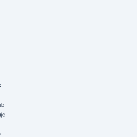
s
m
ub
je
D