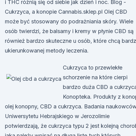
i THC różnią się od siebie jak dzień i noc. Blog -
Cukrzyca, a konopie Cannabis.sklep.pl Olej CBD
może być stosowany do podrażniania skóry. Wiele
osób twierdzi, że balsamy i kremy w płynie CBD są
również bardzo skuteczne u osób, które chcą bardz
ukierunkowanej metody leczenia.
Cukrzyca to przewlekłe
schorzenie na które cierpi
bardzo duża CBD a cukrzyca
Konopteka. Produkty z konop
olej konopny, CBD a cukrzyca. Badania naukowców
Uniwersytetu Hebrajskiego w Jerozolimie
potwierdzają, że cukrzyca typu 2 jest kolejną chor
jaką należy wpisać na długą listę tych których