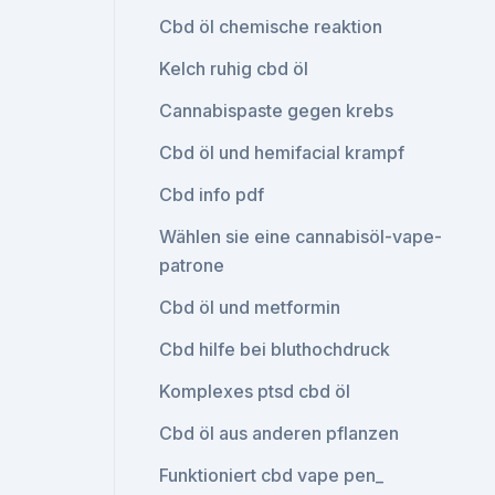
Cbd öl chemische reaktion
Kelch ruhig cbd öl
Cannabispaste gegen krebs
Cbd öl und hemifacial krampf
Cbd info pdf
Wählen sie eine cannabisöl-vape-
patrone
Cbd öl und metformin
Cbd hilfe bei bluthochdruck
Komplexes ptsd cbd öl
Cbd öl aus anderen pflanzen
Funktioniert cbd vape pen_