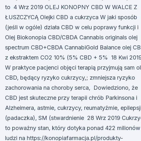
to 4 Wrz 2019 OLEJ KONOPNY CBD W WALCE Z
ŁUSZCZYCĄ Olejki CBD a cukrzyca W jaki sposób
(jeśli w ogóle) działa CBD w celu poprawy funkcji i
Olej Biokonopia CBD/CBDA Cannabis originals olej
spectrum CBD+CBDA CannabiGold Balance olej C
z ekstraktem CO2 10% (5% CBD + 5% 18 Kwi 201
W praktyce pacjenci objęci terapią przyjmują sam ol
CBD, będący ryzyko cukrzycy,; zmniejsza ryzyko
zachorowania na choroby serca, Dowiedziono, że
CBD jest skuteczne przy terapii chrób Parkinsona i
Alzheimera, astmie, cukrzycy, reumatyźmie, epilepsj
(padaczka), SM (stwardnienie 28 Wrz 2019 Cukrzy
to poważny stan, który dotyka ponad 422 milionów
ludzi na https://konopiafarmacja.pl/produkty-