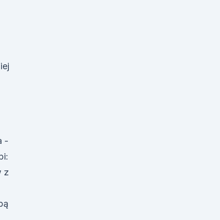
iej
 -
i:
 z
obą