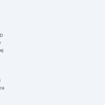
BD
9
ej
i
ca