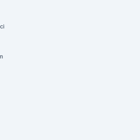
ci
em