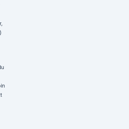
r,
)
du
in
t