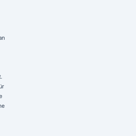
an
.
ür
e
ne