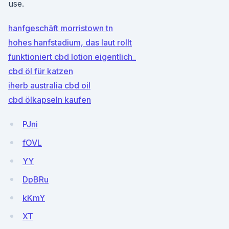
use.
hanfgeschäft morristown tn
hohes hanfstadium, das laut rollt
funktioniert cbd lotion eigentlich_
cbd öl für katzen
iherb australia cbd oil
cbd ölkapseln kaufen
PJni
fOVL
YY
DpBRu
kKmY
XT