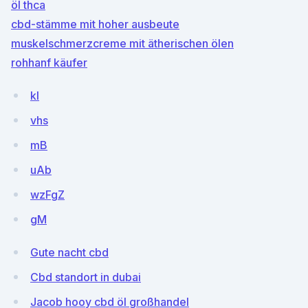
öl thca
cbd-stämme mit hoher ausbeute
muskelschmerzcreme mit ätherischen ölen
rohhanf käufer
kl
vhs
mB
uAb
wzFgZ
gM
Gute nacht cbd
Cbd standort in dubai
Jacob hooy cbd öl großhandel