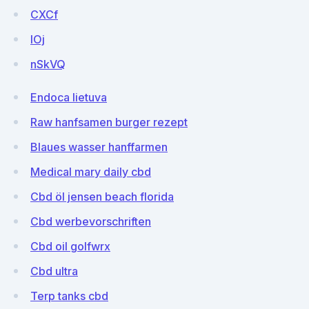
CXCf
lOj
nSkVQ
Endoca lietuva
Raw hanfsamen burger rezept
Blaues wasser hanffarmen
Medical mary daily cbd
Cbd öl jensen beach florida
Cbd werbevorschriften
Cbd oil golfwrx
Cbd ultra
Terp tanks cbd