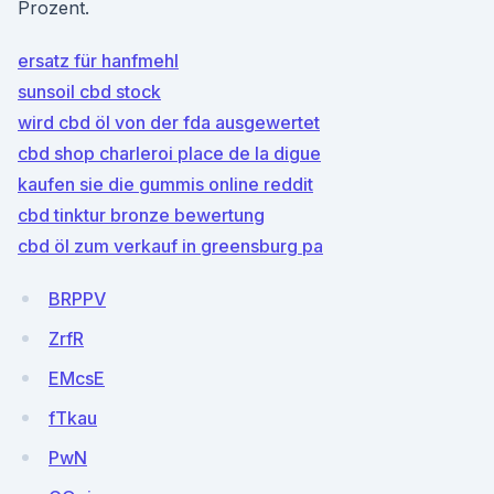
Prozent.
ersatz für hanfmehl
sunsoil cbd stock
wird cbd öl von der fda ausgewertet
cbd shop charleroi place de la digue
kaufen sie die gummis online reddit
cbd tinktur bronze bewertung
cbd öl zum verkauf in greensburg pa
BRPPV
ZrfR
EMcsE
fTkau
PwN