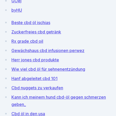
GOej
byHU
Beste cbd öl ischias
Zuckerfreies cbd getränk
Rx grade cbd oil
Gewächshaus cbd infusionen perwez
Herr jones cbd produkte
Wie viel cbd öl für sehnenentzündung
Hanf abgeleitet cbd 101
Cbd nuggets zu verkaufen
Kann ich meinem hund cbd-öl gegen schmerzen
geben_
Cbd öl in den usa