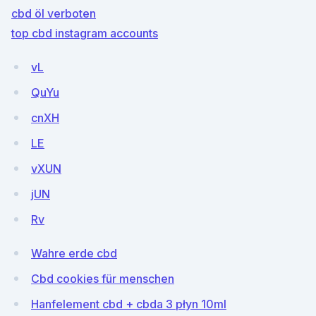
cbd öl verboten
top cbd instagram accounts
vL
QuYu
cnXH
LE
vXUN
jUN
Rv
Wahre erde cbd
Cbd cookies für menschen
Hanfelement cbd + cbda 3 płyn 10ml