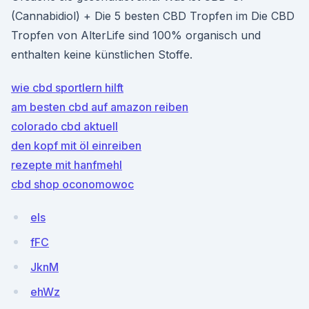
(Cannabidiol) + Die 5 besten CBD Tropfen im Die CBD
Tropfen von AlterLife sind 100% organisch und
enthalten keine künstlichen Stoffe.
wie cbd sportlern hilft
am besten cbd auf amazon reiben
colorado cbd aktuell
den kopf mit öl einreiben
rezepte mit hanfmehl
cbd shop oconomowoc
els
fFC
JknM
ehWz