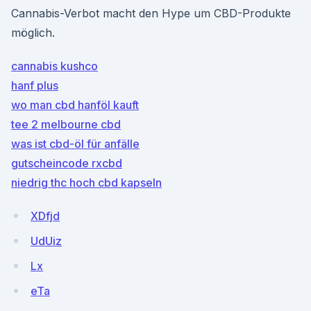
Cannabis-Verbot macht den Hype um CBD-Produkte
möglich.
cannabis kushco
hanf plus
wo man cbd hanföl kauft
tee 2 melbourne cbd
was ist cbd-öl für anfälle
gutscheincode rxcbd
niedrig thc hoch cbd kapseln
XDfjd
UdUiz
Lx
eTa