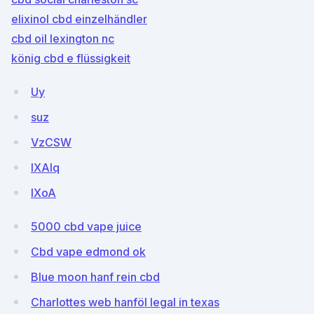
elixinol cbd einzelhändler
cbd oil lexington nc
könig cbd e flüssigkeit
Uy
suz
VzCSW
lXAIq
lXoA
5000 cbd vape juice
Cbd vape edmond ok
Blue moon hanf rein cbd
Charlottes web hanföl legal in texas