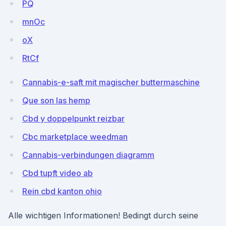
PQ
mnOc
oX
RtCf
Cannabis-e-saft mit magischer buttermaschine
Que son las hemp
Cbd y doppelpunkt reizbar
Cbc marketplace weedman
Cannabis-verbindungen diagramm
Cbd tupft video ab
Rein cbd kanton ohio
Alle wichtigen Informationen! Bedingt durch seine