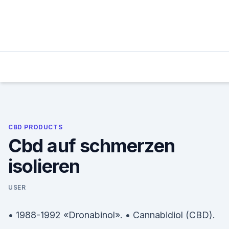
Skip
to
content
CBD PRODUCTS
Cbd auf schmerzen
isolieren
USER
• 1988-1992 «Dronabinol». • Cannabidiol (CBD).