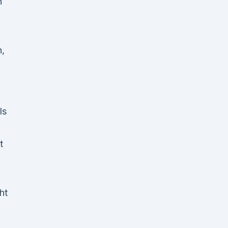
n
n,
ls
t
ht