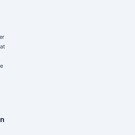
er
at
ne
nn