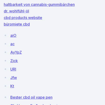
haltbarkeit von cannabis-gummibärchen
dr. wohlfühl-öl
cbd products website
büromiete cbd
aiO
ac
AyYpZ
Zjck
URl
Jfw
Kt
Bester cbd oil vape pen