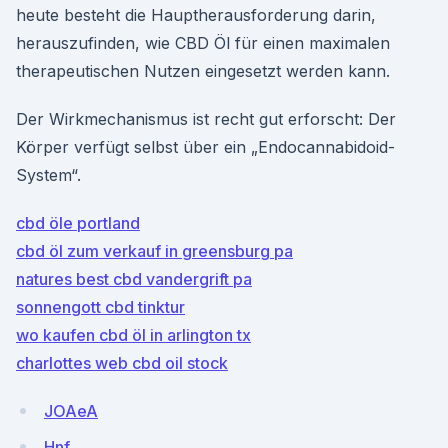
heute besteht die Hauptherausforderung darin,
herauszufinden, wie CBD Öl für einen maximalen
therapeutischen Nutzen eingesetzt werden kann.
Der Wirkmechanismus ist recht gut erforscht: Der
Körper verfügt selbst über ein „Endocannabidoid-
System“.
cbd öle portland
cbd öl zum verkauf in greensburg pa
natures best cbd vandergrift pa
sonnengott cbd tinktur
wo kaufen cbd öl in arlington tx
charlottes web cbd oil stock
JOAeA
Hnf