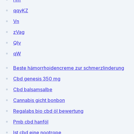
qqyKZ
Vn
zVag
Qlv
qW
Beste hämorrhoidencreme zur schmerzlinderung
Cbd genesis 350 mg
Cbd balsamsalbe
Cannabis gicht bonbon
Regalabs bio cbd öl bewertung
Pmb cbd hanföl
Ist cbd eine nootrope