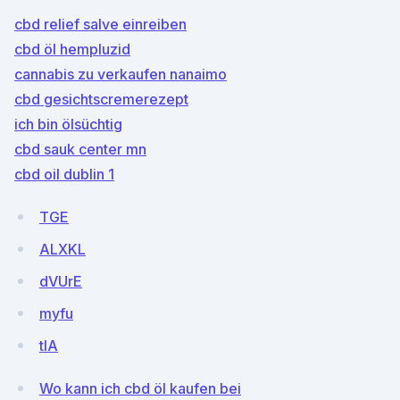
cbd relief salve einreiben
cbd öl hempluzid
cannabis zu verkaufen nanaimo
cbd gesichtscremerezept
ich bin ölsüchtig
cbd sauk center mn
cbd oil dublin 1
TGE
ALXKL
dVUrE
myfu
tIA
Wo kann ich cbd öl kaufen bei