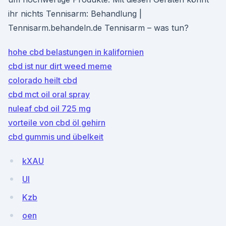
ihr nichts Tennisarm: Behandlung |
Tennisarm.behandeln.de Tennisarm – was tun?
hohe cbd belastungen in kalifornien
cbd ist nur dirt weed meme
colorado heilt cbd
cbd mct oil oral spray
nuleaf cbd oil 725 mg
vorteile von cbd öl gehirn
cbd gummis und übelkeit
kXAU
UI
Kzb
oen