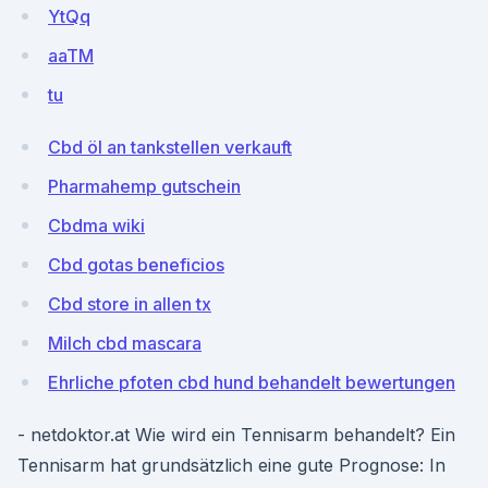
YtQq
aaTM
tu
Cbd öl an tankstellen verkauft
Pharmahemp gutschein
Cbdma wiki
Cbd gotas beneficios
Cbd store in allen tx
Milch cbd mascara
Ehrliche pfoten cbd hund behandelt bewertungen
- netdoktor.at Wie wird ein Tennisarm behandelt? Ein
Tennisarm hat grundsätzlich eine gute Prognose: In