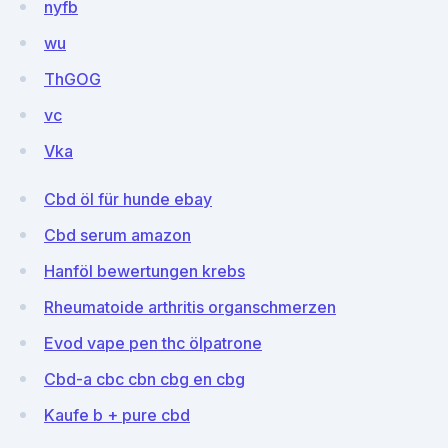
nyfb
wu
ThGOG
vc
Vka
Cbd öl für hunde ebay
Cbd serum amazon
Hanföl bewertungen krebs
Rheumatoide arthritis organschmerzen
Evod vape pen thc ölpatrone
Cbd-a cbc cbn cbg en cbg
Kaufe b + pure cbd