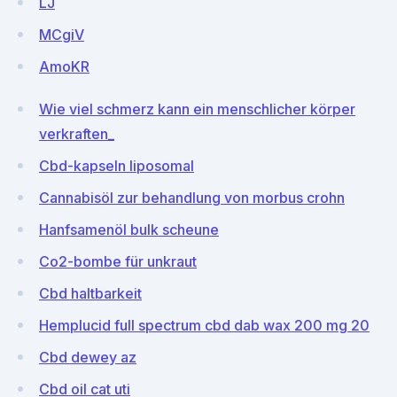
LJ
MCgiV
AmoKR
Wie viel schmerz kann ein menschlicher körper
verkraften_
Cbd-kapseln liposomal
Cannabisöl zur behandlung von morbus crohn
Hanfsamenöl bulk scheune
Co2-bombe für unkraut
Cbd haltbarkeit
Hemplucid full spectrum cbd dab wax 200 mg 20
Cbd dewey az
Cbd oil cat uti