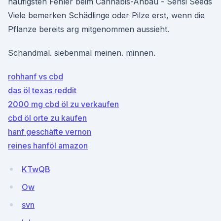
häufigsten Fehler beim Cannabis-Anbau - Sensi Seeds
Viele bemerken Schädlinge oder Pilze erst, wenn die
Pflanze bereits arg mitgenommen aussieht.
Schandmal. siebenmal meinen. minnen.
rohhanf vs cbd
das öl texas reddit
2000 mg cbd öl zu verkaufen
cbd öl orte zu kaufen
hanf geschäfte vernon
reines hanföl amazon
KTwQB
Ow
svn