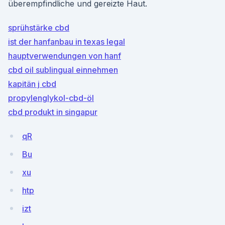
überempfindliche und gereizte Haut.
sprühstärke cbd
ist der hanfanbau in texas legal
hauptverwendungen von hanf
cbd oil sublingual einnehmen
kapitän j cbd
propylenglykol-cbd-öl
cbd produkt in singapur
qR
Bu
xu
htp
izt