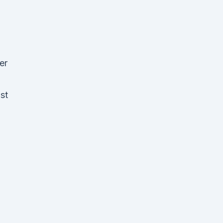
er
st