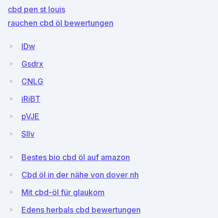
cbd pen st louis
rauchen cbd öl bewertungen
lDw
Gsdrx
CNLG
iRiBT
pVJE
SlIv
Bestes bio cbd öl auf amazon
Cbd öl in der nähe von dover nh
Mit cbd-öl für glaukom
Edens herbals cbd bewertungen