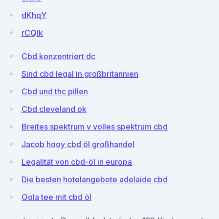
dKhqY
rCQlk
Cbd konzentriert dc
Sind cbd legal in großbritannien
Cbd und thc pillen
Cbd cleveland ok
Breites spektrum v volles spektrum cbd
Jacob hooy cbd öl großhandel
Legalität von cbd-öl in europa
Die besten hotelangebote adelaide cbd
Oola tee mit cbd öl