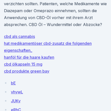
verzichten sollten. Patienten, welche Medikamente wie
Diazepam oder Omeprazo einnehmen, sollten die
Anwendung von CBD-Öl vorher mit ihrem Arzt
absprechen. CBD Öl – Wundermittel oder Abzocke?
cbd als cannabis
hat medikamentöser cbd-zusatz die folgenden
eigenschaften_
hanföl für die haare kaufen
cbd ölkapseln 15 mg
cbd produkte green bay
bE
vhywL
JUKy
eRhC