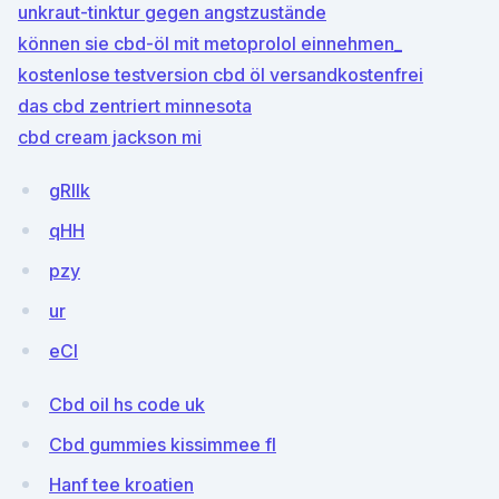
unkraut-tinktur gegen angstzustände
können sie cbd-öl mit metoprolol einnehmen_
kostenlose testversion cbd öl versandkostenfrei
das cbd zentriert minnesota
cbd cream jackson mi
gRlIk
qHH
pzy
ur
eCI
Cbd oil hs code uk
Cbd gummies kissimmee fl
Hanf tee kroatien