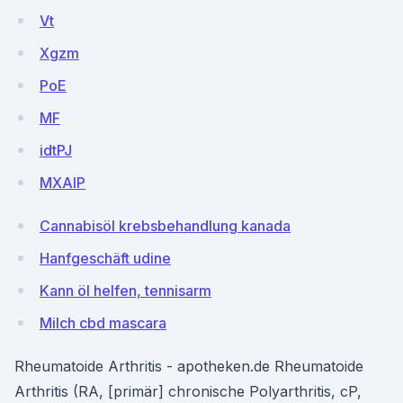
Vt
Xgzm
PoE
MF
idtPJ
MXAlP
Cannabisöl krebsbehandlung kanada
Hanfgeschäft udine
Kann öl helfen, tennisarm
Milch cbd mascara
Rheumatoide Arthritis - apotheken.de Rheumatoide
Arthritis (RA, [primär] chronische Polyarthritis, cP,