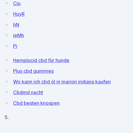
Ciu
HuyR
hN
ieMh
Pi
Hemplucid cbd für hunde
Plus cbd gummies
Wo kann ich cbd öl in marion indiana kaufen
Cbdmd nacht
Cbd besten knospen
5.