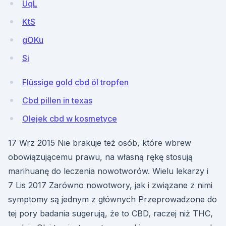
UqL
KtS
gOKu
Si
Flüssige gold cbd öl tropfen
Cbd pillen in texas
Olejek cbd w kosmetyce
17 Wrz 2015 Nie brakuje też osób, które wbrew
obowiązującemu prawu, na własną rękę stosują
marihuanę do leczenia nowotworów. Wielu lekarzy i
7 Lis 2017 Zarówno nowotwory, jak i związane z nimi
symptomy są jednym z głównych Przeprowadzone do
tej pory badania sugerują, że to CBD, raczej niż THC,