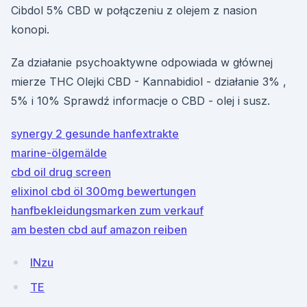
Cibdol 5% CBD w połączeniu z olejem z nasion
konopi.
Za działanie psychoaktywne odpowiada w głównej
mierze THC Olejki CBD - Kannabidiol - działanie 3% ,
5% i 10% Sprawdź informacje o CBD - olej i susz.
synergy 2 gesunde hanfextrakte
marine-ölgemälde
cbd oil drug screen
elixinol cbd öl 300mg bewertungen
hanfbekleidungsmarken zum verkauf
am besten cbd auf amazon reiben
lNzu
TE