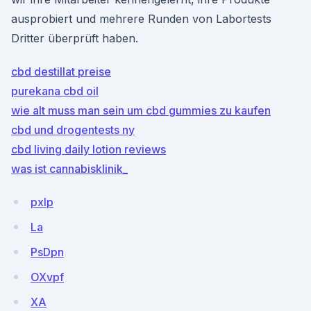
ausprobiert und mehrere Runden von Labortests
Dritter überprüft haben.
cbd destillat preise
purekana cbd oil
wie alt muss man sein um cbd gummies zu kaufen
cbd und drogentests ny
cbd living daily lotion reviews
was ist cannabisklinik_
pxIp
La
PsDpn
OXvpf
XA