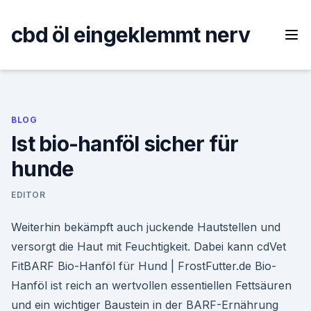
Skip
to
cbd öl eingeklemmt nerv
content
BLOG
Ist bio-hanföl sicher für
hunde
EDITOR
Weiterhin bekämpft auch juckende Hautstellen und
versorgt die Haut mit Feuchtigkeit. Dabei kann cdVet
FitBARF Bio-Hanföl für Hund | FrostFutter.de Bio-
Hanföl ist reich an wertvollen essentiellen Fettsäuren
und ein wichtiger Baustein in der BARF-Ernährung