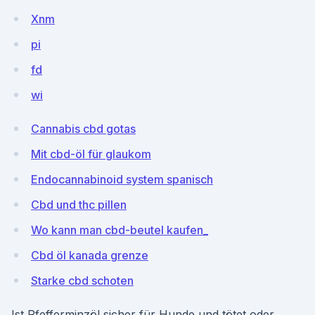
Xnm
pi
fd
wi
Cannabis cbd gotas
Mit cbd-öl für glaukom
Endocannabinoid system spanisch
Cbd und thc pillen
Wo kann man cbd-beutel kaufen_
Cbd öl kanada grenze
Starke cbd schoten
Ist Pfefferminzöl sicher für Hunde und tötet oder