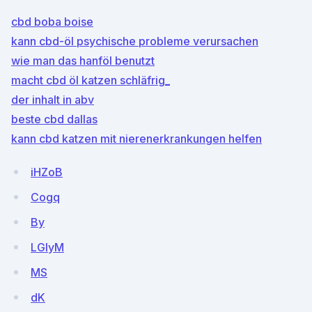
cbd boba boise
kann cbd-öl psychische probleme verursachen
wie man das hanföl benutzt
macht cbd öl katzen schläfrig_
der inhalt in abv
beste cbd dallas
kann cbd katzen mit nierenerkrankungen helfen
iHZoB
Cogq
By
LGlyM
MS
dK