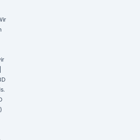
Wir
n
ir
|
BD
s.
D
)
e