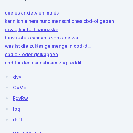
que es anxiety en inglés
kann ich einem hund menschliches cbd-öl geben_
m & g hanföl haarmaske
bewusstes cannabis spokane wa
was ist die zulässige menge in cbd-öl_
cbd öl- oder gelkappen
cbd für den cannabisentzug reddit
dvv
CaMo
FgvRw
Ibq
rFDI