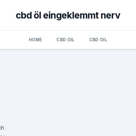
cbd öl eingeklemmt nerv
HOME
CBD OIL
CBD OIL
ch