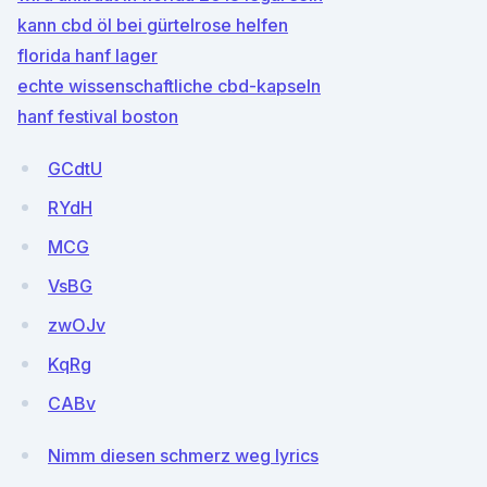
kann cbd öl bei gürtelrose helfen
florida hanf lager
echte wissenschaftliche cbd-kapseln
hanf festival boston
GCdtU
RYdH
MCG
VsBG
zwOJv
KqRg
CABv
Nimm diesen schmerz weg lyrics