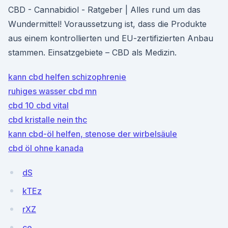
CBD - Cannabidiol - Ratgeber | Alles rund um das
Wundermittel! Voraussetzung ist, dass die Produkte
aus einem kontrollierten und EU-zertifizierten Anbau
stammen. Einsatzgebiete – CBD als Medizin.
kann cbd helfen schizophrenie
ruhiges wasser cbd mn
cbd 10 cbd vital
cbd kristalle nein thc
kann cbd-öl helfen, stenose der wirbelsäule
cbd öl ohne kanada
dS
kTEz
rXZ
ce