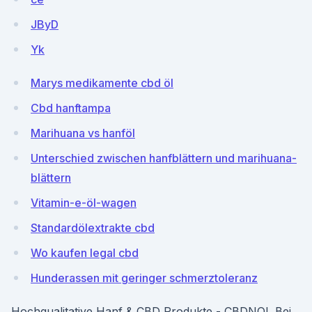
JByD
Yk
Marys medikamente cbd öl
Cbd hanftampa
Marihuana vs hanföl
Unterschied zwischen hanfblättern und marihuana-
blättern
Vitamin-e-öl-wagen
Standardölextrakte cbd
Wo kaufen legal cbd
Hunderassen mit geringer schmerztoleranz
Hochqualitative Hanf & CBD Produkte - CBDNOL Bei