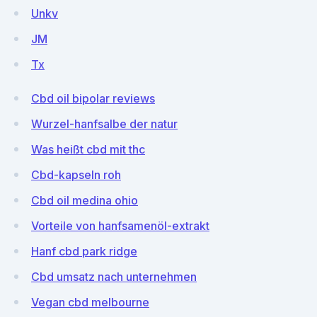
Unkv
JM
Tx
Cbd oil bipolar reviews
Wurzel-hanfsalbe der natur
Was heißt cbd mit thc
Cbd-kapseln roh
Cbd oil medina ohio
Vorteile von hanfsamenöl-extrakt
Hanf cbd park ridge
Cbd umsatz nach unternehmen
Vegan cbd melbourne