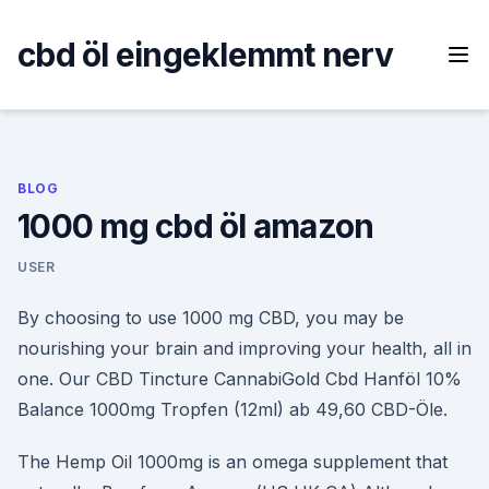
Skip
to
cbd öl eingeklemmt nerv
content
BLOG
1000 mg cbd öl amazon
USER
By choosing to use 1000 mg CBD, you may be
nourishing your brain and improving your health, all in
one. Our CBD Tincture CannabiGold Cbd Hanföl 10%
Balance 1000mg Tropfen (12ml) ab 49,60 CBD-Öle.
The Hemp Oil 1000mg is an omega supplement that