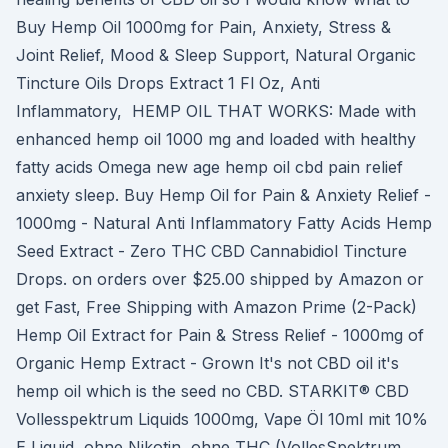
Buy Hemp Oil 1000mg for Pain, Anxiety, Stress &
Joint Relief, Mood & Sleep Support, Natural Organic
Tincture Oils Drops Extract 1 Fl Oz, Anti
Inflammatory, HEMP OIL THAT WORKS: Made with
enhanced hemp oil 1000 mg and loaded with healthy
fatty acids Omega new age hemp oil cbd pain relief
anxiety sleep. Buy Hemp Oil for Pain & Anxiety Relief -
1000mg - Natural Anti Inflammatory Fatty Acids Hemp
Seed Extract - Zero THC CBD Cannabidiol Tincture
Drops. on orders over $25.00 shipped by Amazon or
get Fast, Free Shipping with Amazon Prime (2-Pack)
Hemp Oil Extract for Pain & Stress Relief - 1000mg of
Organic Hemp Extract - Grown It's not CBD oil it's
hemp oil which is the seed no CBD. STARKIT® CBD
Vollesspektrum Liquids 1000mg, Vape Öl 10ml mit 10%
E Liquid, ohne Nikotin, ohne THC (VollesSpektrum,