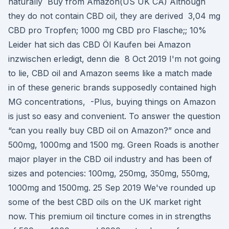
naturally Buy from Amazon(US UK CA) Although
they do not contain CBD oil, they are derived 3,04 mg
CBD pro Tropfen; 1000 mg CBD pro Flasche;; 10%
Leider hat sich das CBD Öl Kaufen bei Amazon
inzwischen erledigt, denn die 8 Oct 2019 I'm not going
to lie, CBD oil and Amazon seems like a match made
in of these generic brands supposedly contained high
MG concentrations, -Plus, buying things on Amazon
is just so easy and convenient. To answer the question
“can you really buy CBD oil on Amazon?” once and
500mg, 1000mg and 1500 mg. Green Roads is another
major player in the CBD oil industry and has been of
sizes and potencies: 100mg, 250mg, 350mg, 550mg,
1000mg and 1500mg. 25 Sep 2019 We've rounded up
some of the best CBD oils on the UK market right
now. This premium oil tincture comes in in strengths