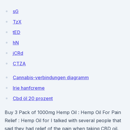
sG
TzX
tED
hN
jCRd
CTZA
Cannabis-verbindungen diagramm
Irie hanfcreme
Cbd öl 20 prozent
Buy 3 Pack of 1000mg Hemp Oil : Hemp Oil For Pain
Relief : Hemp Oil for I talked with several people that
said they had relief of the pain when taking CBD oil.